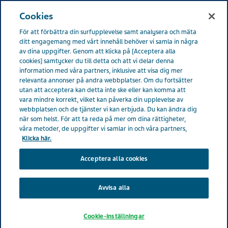
SVERIGE
Meny
Cookies
För att förbättra din surfupplevelse samt analysera och mäta
ditt engagemang med vårt innehåll behöver vi samla in några
av dina uppgifter. Genom att klicka på [Acceptera alla
cookies] samtycker du till detta och att vi delar denna
information med våra partners, inklusive att visa dig mer
relevanta annonser på andra webbplatser. Om du fortsätter
utan att acceptera kan detta inte ske eller kan komma att
vara mindre korrekt, vilket kan påverka din upplevelse av
webbplatsen och de tjänster vi kan erbjuda. Du kan ändra dig
när som helst. För att ta reda på mer om dina rättigheter,
våra metoder, de uppgifter vi samlar in och våra partners,
Klicka här.
Acceptera alla cookies
Information till patienter
Avvisa alla
Cookie-inställningar