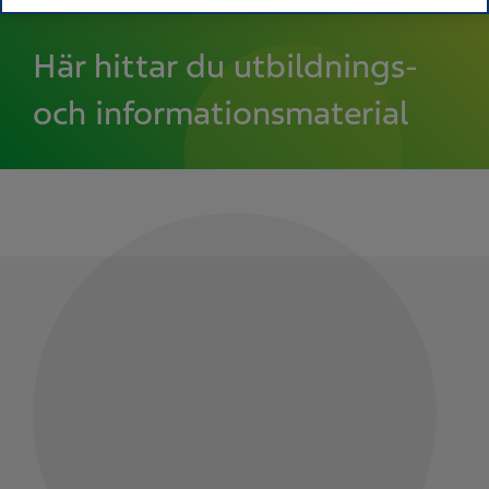
Här hittar du utbildnings-
och informationsmaterial