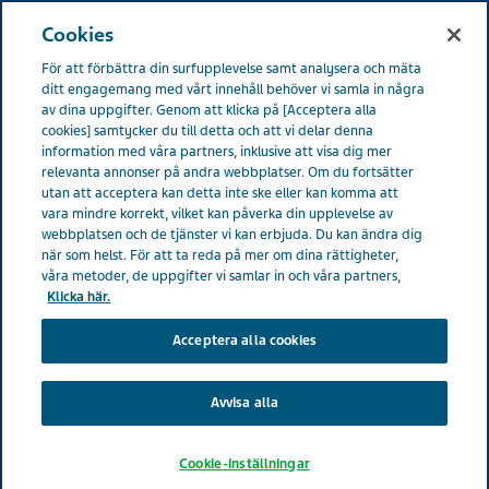
SVERIGE
Meny
Cookies
För att förbättra din surfupplevelse samt analysera och mäta
Sverige
Om Teva
Våra värderingar
ditt engagemang med vårt innehåll behöver vi samla in några
av dina uppgifter. Genom att klicka på [Acceptera alla
cookies] samtycker du till detta och att vi delar denna
Våra värderingar
information med våra partners, inklusive att visa dig mer
relevanta annonser på andra webbplatser. Om du fortsätter
utan att acceptera kan detta inte ske eller kan komma att
vara mindre korrekt, vilket kan påverka din upplevelse av
webbplatsen och de tjänster vi kan erbjuda. Du kan ändra dig
när som helst. För att ta reda på mer om dina rättigheter,
våra metoder, de uppgifter vi samlar in och våra partners,
Klicka här.
Acceptera alla cookies
Avvisa alla
Cookie-inställningar