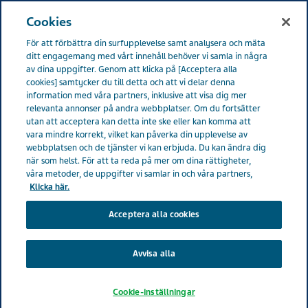
SVERIGE
Meny
Cookies
För att förbättra din surfupplevelse samt analysera och mäta
Sverige
Din karriär
Vår personal
Erik Hammar
ditt engagemang med vårt innehåll behöver vi samla in några
av dina uppgifter. Genom att klicka på [Acceptera alla
cookies] samtycker du till detta och att vi delar denna
information med våra partners, inklusive att visa dig mer
relevanta annonser på andra webbplatser. Om du fortsätter
utan att acceptera kan detta inte ske eller kan komma att
vara mindre korrekt, vilket kan påverka din upplevelse av
webbplatsen och de tjänster vi kan erbjuda. Du kan ändra dig
när som helst. För att ta reda på mer om dina rättigheter,
våra metoder, de uppgifter vi samlar in och våra partners,
Klicka här.
Acceptera alla cookies
Avvisa alla
Erik Hammar
Cookie-inställningar