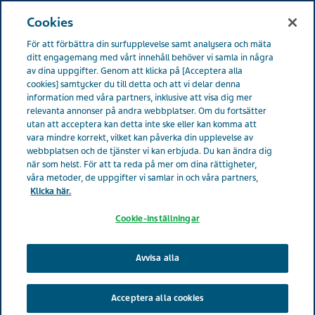
SWEDEN LIFE EFFECTS
Meny
Cookies
För att förbättra din surfupplevelse samt analysera och mäta
Sverige
Life Effects
All stories
Att som förälder med
ditt engagemang med vårt innehåll behöver vi samla in några
av dina uppgifter. Genom att klicka på [Acceptera alla
migrän hantera skuldkänslor
cookies] samtycker du till detta och att vi delar denna
information med våra partners, inklusive att visa dig mer
relevanta annonser på andra webbplatser. Om du fortsätter
Att som förälder med
utan att acceptera kan detta inte ske eller kan komma att
vara mindre korrekt, vilket kan påverka din upplevelse av
webbplatsen och de tjänster vi kan erbjuda. Du kan ändra dig
migrän hantera skuldkänslor
när som helst. För att ta reda på mer om dina rättigheter,
våra metoder, de uppgifter vi samlar in och våra partners,
Klicka här.
Cookie-inställningar
Avvisa alla
Acceptera alla cookies