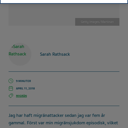
Getty Images/ Martinan
Sarah Rathsack
9 MINUTER
APRIL 11, 2018
MIGRÄN
Jag har haft migränattacker sedan jag var fem år
gammal. Först var min migränsjukdom episodisk, vilket