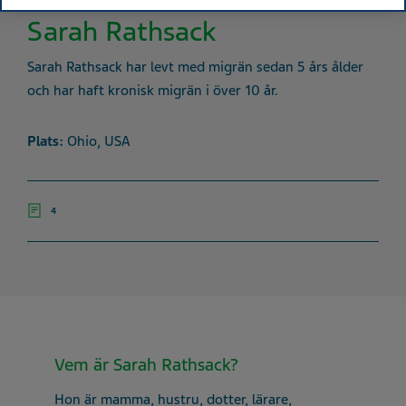
Sarah Rathsack
Sarah Rathsack har levt med migrän sedan 5 års ålder
och har haft kronisk migrän i över 10 år.
Plats:
Ohio, USA
4
Vem är Sarah Rathsack?
Hon är mamma, hustru, dotter, lärare,