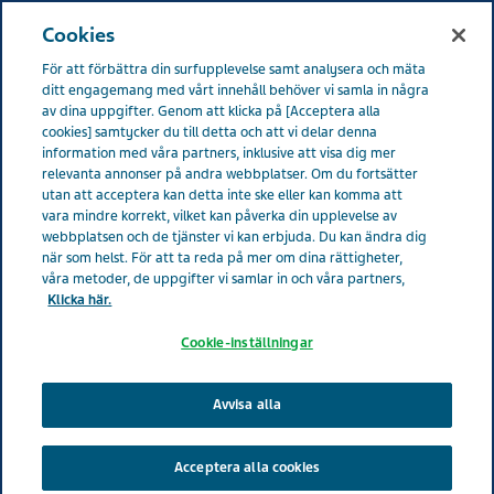
SWEDEN LIFE EFFECTS
Meny
Cookies
För att förbättra din surfupplevelse samt analysera och mäta
Sverige
Life Effects
Contributors Lobby
Sarah Rathsack
ditt engagemang med vårt innehåll behöver vi samla in några
av dina uppgifter. Genom att klicka på [Acceptera alla
cookies] samtycker du till detta och att vi delar denna
information med våra partners, inklusive att visa dig mer
relevanta annonser på andra webbplatser. Om du fortsätter
utan att acceptera kan detta inte ske eller kan komma att
vara mindre korrekt, vilket kan påverka din upplevelse av
webbplatsen och de tjänster vi kan erbjuda. Du kan ändra dig
när som helst. För att ta reda på mer om dina rättigheter,
våra metoder, de uppgifter vi samlar in och våra partners,
Klicka här.
Cookie-inställningar
Avvisa alla
Acceptera alla cookies