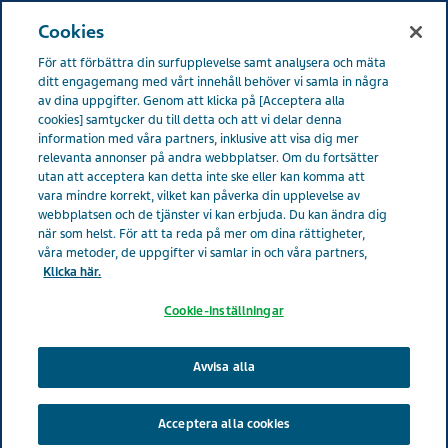
SWEDEN LIFE EFFECTS
Meny
Cookies
För att förbättra din surfupplevelse samt analysera och mäta
Sverige
Life Effects
All stories
ditt engagemang med vårt innehåll behöver vi samla in några
av dina uppgifter. Genom att klicka på [Acceptera alla
cookies] samtycker du till detta och att vi delar denna
information med våra partners, inklusive att visa dig mer
19 Patientberättelser
relevanta annonser på andra webbplatser. Om du fortsätter
utan att acceptera kan detta inte ske eller kan komma att
Anhörigvårdare
vara mindre korrekt, vilket kan påverka din upplevelse av
webbplatsen och de tjänster vi kan erbjuda. Du kan ändra dig
när som helst. För att ta reda på mer om dina rättigheter,
våra metoder, de uppgifter vi samlar in och våra partners,
Klicka här.
Cookie-inställningar
Avvisa alla
Acceptera alla cookies